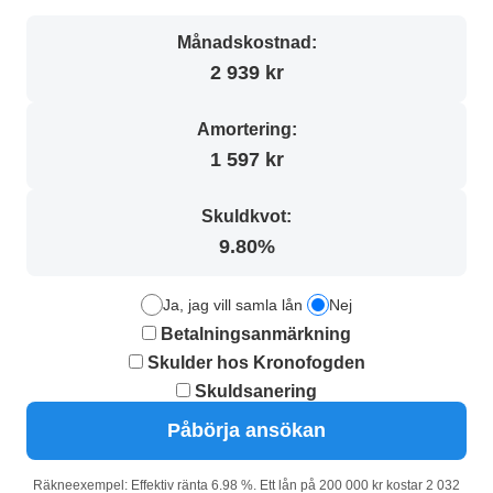
Månadskostnad:
2 939 kr
Amortering:
1 597 kr
Skuldkvot:
9.80%
Ja, jag vill samla lån
Nej
Betalningsanmärkning
Skulder hos Kronofogden
Skuldsanering
Påbörja ansökan
Räkneexempel: Effektiv ränta 6.98 %. Ett lån på 200 000 kr kostar 2 032