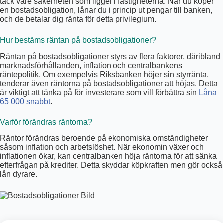
tack vare säkerheten som ligger i fastigheterna. När du köper
en bostadsobligation, lånar du i princip ut pengar till banken,
och de betalar dig ränta för detta privilegium.
Hur bestäms räntan på bostadsobligationer?
Räntan på bostadsobligationer styrs av flera faktorer, däribland
marknadsförhållanden, inflation och centralbankens
räntepolitik. Om exempelvis Riksbanken höjer sin styrränta,
tenderar även räntorna på bostadsobligationer att höjas. Detta
är viktigt att tänka på för investerare som vill förbättra sin
Låna
65 000 snabbt
.
Varför förändras räntorna?
Räntor förändras beroende på ekonomiska omständigheter
såsom inflation och arbetslöshet. När ekonomin växer och
inflationen ökar, kan centralbanken höja räntorna för att sänka
efterfrågan på krediter. Detta skyddar köpkraften men gör också
lån dyrare.