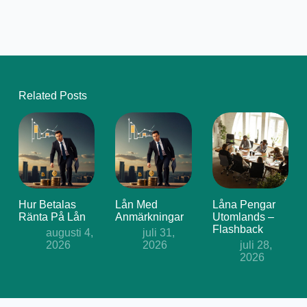
Related Posts
Hur Betalas
Lån Med
Låna Pengar
Ränta På Lån
Anmärkningar
Utomlands –
Flashback
augusti 4,
juli 31,
2026
2026
juli 28,
2026