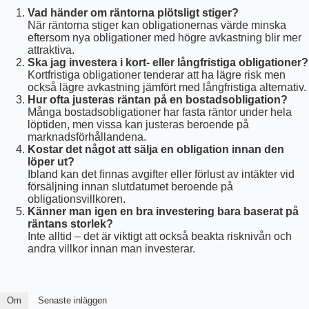
Vad händer om räntorna plötsligt stiger?
När räntorna stiger kan obligationernas värde minska
eftersom nya obligationer med högre avkastning blir mer
attraktiva.
Ska jag investera i kort- eller långfristiga obligationer?
Kortfristiga obligationer tenderar att ha lägre risk men
också lägre avkastning jämfört med långfristiga alternativ.
Hur ofta justeras räntan på en bostadsobligation?
Många bostadsobligationer har fasta räntor under hela
löptiden, men vissa kan justeras beroende på
marknadsförhållandena.
Kostar det något att sälja en obligation innan den
löper ut?
Ibland kan det finnas avgifter eller förlust av intäkter vid
försäljning innan slutdatumet beroende på
obligationsvillkoren.
Känner man igen en bra investering bara baserat på
räntans storlek?
Inte alltid – det är viktigt att också beakta risknivån och
andra villkor innan man investerar.
Om
Senaste inläggen