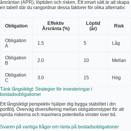
årsräntan (APR), löptiden och risken. Ett smart sätt är att skapa
en tabell där du rangordnar dessa faktorer för olika alternativ:
Effektiv
Löptid
Obligation
Risk
Årsränta (%)
(år)
Obligation
1.5
5
Låg
A
Obligation
2.0
10
Mellan
B
Obligation
3.0
15
Hög
C
Tänk långsiktigt: Strategier för investeringar i
bostadsobligationer
Ett långsiktigt perspektiv hjälper dig bygga stabilitet i din
portfölj. Överväg diversifiering mellan obligationstyper för att
sprida riskerna och maximera potentiella vinster över tid.
Svaren på vanliga frågor om ränta på bostadsobligationer