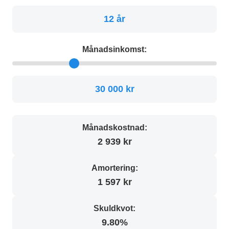
12 år
Månadsinkomst:
30 000 kr
Månadskostnad:
2 939 kr
Amortering:
1 597 kr
Skuldkvot:
9.80%