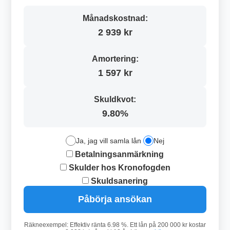
Månadskostnad:
2 939 kr
Amortering:
1 597 kr
Skuldkvot:
9.80%
Ja, jag vill samla lån
Nej
Betalningsanmärkning
Skulder hos Kronofogden
Skuldsanering
Påbörja ansökan
Räkneexempel: Effektiv ränta 6.98 %. Ett lån på 200 000 kr kostar