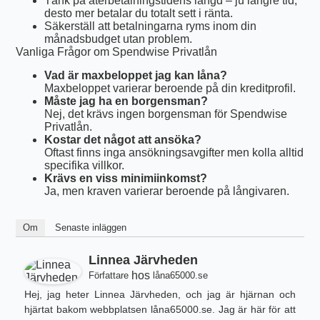
Tänk på återbetalningstidens längd – ju längre tid,
desto mer betalar du totalt sett i ränta.
Säkerställ att betalningarna ryms inom din
månadsbudget utan problem.
Vanliga Frågor om Spendwise Privatlån
Vad är maxbeloppet jag kan låna?
Maxbeloppet varierar beroende på din kreditprofil.
Måste jag ha en borgensman?
Nej, det krävs ingen borgensman för Spendwise
Privatlån.
Kostar det något att ansöka?
Oftast finns inga ansökningsavgifter men kolla alltid
specifika villkor.
Krävs en viss minimiinkomst?
Ja, men kraven varierar beroende på långivaren.
Om
Senaste inläggen
Linnea Järvheden
hos
Författare
låna65000.se
Hej, jag heter Linnea Järvheden, och jag är hjärnan och
hjärtat bakom webbplatsen låna65000.se. Jag är här för att