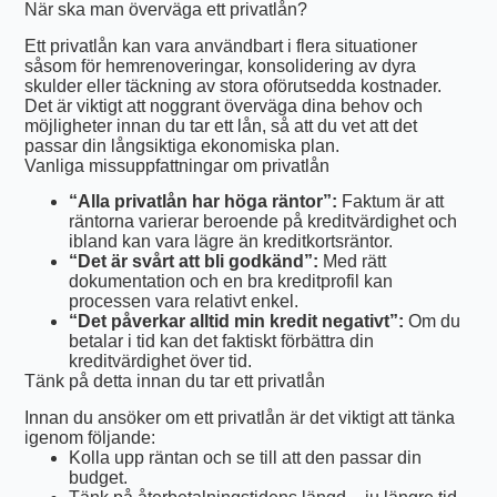
När ska man överväga ett privatlån?
Ett privatlån kan vara användbart i flera situationer
såsom för hemrenoveringar, konsolidering av dyra
skulder eller täckning av stora oförutsedda kostnader.
Det är viktigt att noggrant överväga dina behov och
möjligheter innan du tar ett lån, så att du vet att det
passar din långsiktiga ekonomiska plan.
Vanliga missuppfattningar om privatlån
“Alla privatlån har höga räntor”:
Faktum är att
räntorna varierar beroende på kreditvärdighet och
ibland kan vara lägre än kreditkortsräntor.
“Det är svårt att bli godkänd”:
Med rätt
dokumentation och en bra kreditprofil kan
processen vara relativt enkel.
“Det påverkar alltid min kredit negativt”:
Om du
betalar i tid kan det faktiskt förbättra din
kreditvärdighet över tid.
Tänk på detta innan du tar ett privatlån
Innan du ansöker om ett privatlån är det viktigt att tänka
igenom följande:
Kolla upp räntan och se till att den passar din
budget.