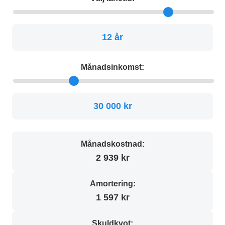
12 år
Månadsinkomst:
30 000 kr
Månadskostnad:
2 939 kr
Amortering:
1 597 kr
Skuldkvot: