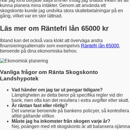
När jag först började sälja timmer insåg jag snabbt vikten av att
kunna planera mina intäkter. Genom att använda ett
skogskonto kunde jag undvika stora skattebetalningar på en
gång, vilket var en stor lättnad.
Läs mer om Räntefri lån 65000 kr
Ibland kan det också vara klokt att överväga andra
finansieringsalternativ som exempelvis
Räntefri lån 65000
,
beroende på dina ekonomiska behov.
Vanliga frågor om Ränta Skogskonto
Landshypotek
Vad händer om jag tar ut pengar tidigare?
Lämpligheten av detta beror på specifika regler vid din
bank, men ofta kan det resultera i extra avgifter eller skatt.
Är räntan fast eller rörlig?
Det varierar beroende på bankens policyer, så kontrollera
alltid gällande villkor.
Måste jag ha inkomster från skogen varje år?
Nej, poängen med ett skogskonto är att balansera ojämna