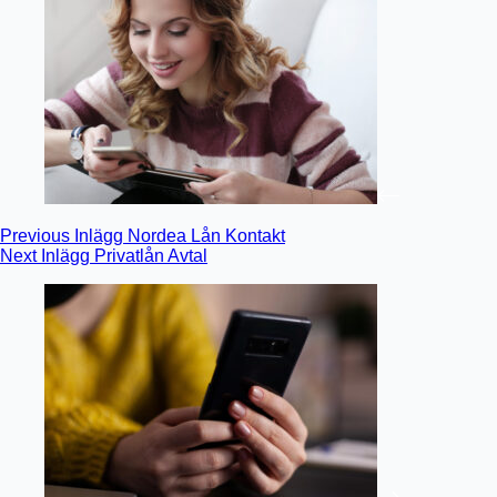
Previous
Inlägg
Nordea Lån Kontakt
Next
Inlägg
Privatlån Avtal