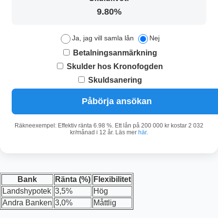
9.80%
Ja, jag vill samla lån
Nej
Betalningsanmärkning
Skulder hos Kronofogden
Skuldsanering
Påbörja ansökan
Räkneexempel: Effektiv ränta 6.98 %. Ett lån på 200 000 kr kostar 2 032
kr/månad i 12 år. Läs mer
här
.
Bank
Ränta (%)
Flexibilitet
Landshypotek
3,5%
Hög
Andra Banken
3,0%
Måttlig