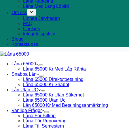
Låna Räntefritt
Låna Med Lång Löptid
Om oss
Linnea Järvheden
FAQ
Cookies
Integritetspolicy
Blogg
Kontakta oss
Låna 65000
Låna 65000 Kr Med Låg Ränta
Snabba Lån
Låna 65000 Direktutbetalning
Låna 65000 Kr Snabbt
Lån Utan UC
Låna 65000 Kr Utan Säkerhet
Låna 65000 Utan Uc
Lån 65000 Kr Med Betalningsanmärkning
Vanliga Frågor
Låna För Bilköp
Låna För Renovering
Låna Till Semestern