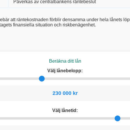
Påverkas av centralbankens räntebeslut
 innebär att räntekostnaden förblir densamma under hela lånets lö
tagets finansiella situation och riskbenägenhet.
Beräkna ditt lån
Välj lånebelopp:
230 000 kr
Välj lånetid: