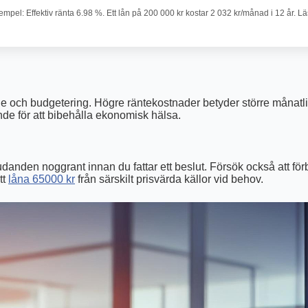
pel: Effektiv ränta 6.98 %. Ett lån på 200 000 kr kostar 2 032 kr/månad i 12 år. L
de och budgetering. Högre räntekostnader betyder större månatliga
nde för att bibehålla ekonomisk hälsa.
judanden noggrant innan du fattar ett beslut. Försök också att förb
tt
låna 65000 kr
från särskilt prisvärda källor vid behov.