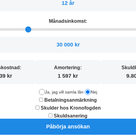
12 år
Månadsinkomst:
30 000 kr
kostnad:
Amortering:
Skuld
39 kr
1 597 kr
9.8
Ja, jag vill samla lån
Nej
Betalningsanmärkning
Skulder hos Kronofogden
Skuldsanering
Påbörja ansökan