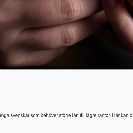
a svenskar som behöver större lån till lägre räntor. Här kan du