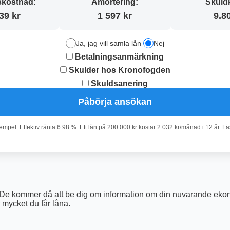
kostnad:
Amortering:
Skuld
39 kr
1 597 kr
9.8
Ja, jag vill samla lån
Nej
Betalningsanmärkning
Skulder hos Kronofogden
Skuldsanering
Påbörja ansökan
pel: Effektiv ränta 6.98 %. Ett lån på 200 000 kr kostar 2 032 kr/månad i 12 år. L
e. De kommer då att be dig om information om din nuvarande eko
mycket du får låna.