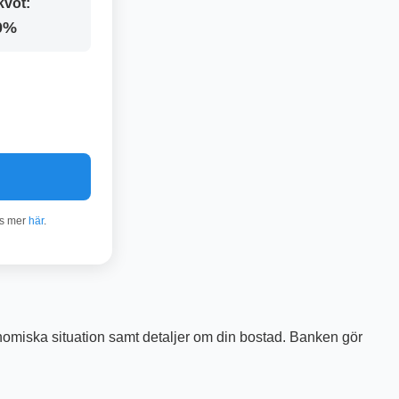
kvot:
0%
äs mer
här
.
nomiska situation samt detaljer om din bostad. Banken gör