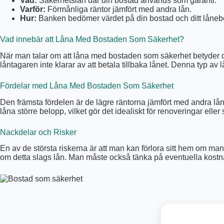
Vad:
Säkerhetslån där din bostad används som garanti.
Varför:
Förmånliga räntor jämfört med andra lån.
Hur:
Banken bedömer värdet på din bostad och ditt låneb
Vad innebär att Låna Med Bostaden Som Säkerhet?
När man talar om att låna med bostaden som säkerhet betyder de
låntagaren inte klarar av att betala tillbaka lånet. Denna typ av 
Fördelar med Låna Med Bostaden Som Säkerhet
Den främsta fördelen är de lägre räntorna jämfört med andra lå
låna större belopp, vilket gör det idealiskt för renoveringar eller
Nackdelar och Risker
En av de största riskerna är att man kan förlora sitt hem om man
om detta slags lån. Man måste också tänka på eventuella kostn