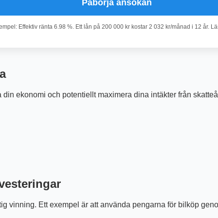
Påbörja ansökan
pel: Effektiv ränta 6.98 %. Ett lån på 200 000 kr kostar 2 032 kr/månad i 12 år. L
ta
 din ekonomi och potentiellt maximera dina intäkter från skatteåte
vesteringar
ktig vinning. Ett exempel är att använda pengarna för bilköp gen