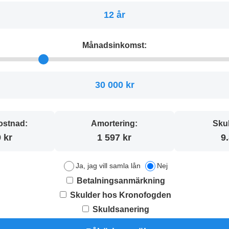
12 år
Månadsinkomst:
30 000 kr
stnad:
Amortering:
Sku
 kr
1 597 kr
9
Ja, jag vill samla lån
Nej
Betalningsanmärkning
Skulder hos Kronofogden
Skuldsanering