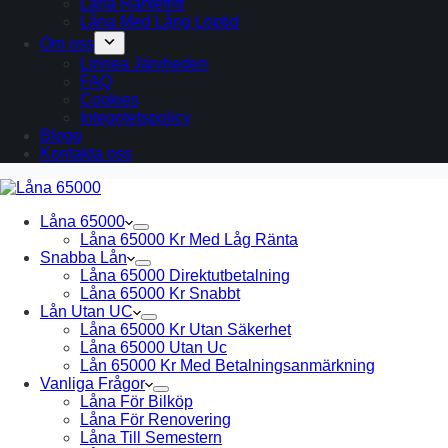
Låna Räntefritt
Låna Med Lång Löptid
Om oss
Linnea Järvheden
FAQ
Cookies
Integritetspolicy
Blogg
Kontakta oss
Låna 65000
Låna 65000 Kr Med Låg Ränta
Snabba Lån
Låna 65000 Direktutbetalning
Låna 65000 Kr Snabbt
Lån Utan UC
Låna 65000 Kr Utan Säkerhet
Låna 65000 Utan Uc
Lån 65000 Kr Med Betalningsanmärkning
Vanliga Frågor
Låna För Bilköp
Låna För Renovering
Låna Till Semestern