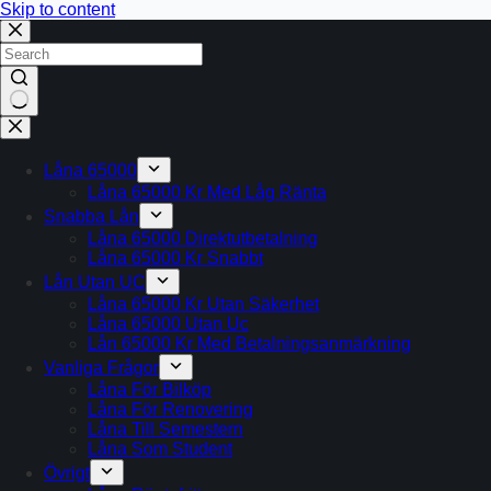
Skip to content
No
results
Låna 65000
Låna 65000 Kr Med Låg Ränta
Snabba Lån
Låna 65000 Direktutbetalning
Låna 65000 Kr Snabbt
Lån Utan UC
Låna 65000 Kr Utan Säkerhet
Låna 65000 Utan Uc
Lån 65000 Kr Med Betalningsanmärkning
Vanliga Frågor
Låna För Bilköp
Låna För Renovering
Låna Till Semestern
Låna Som Student
Övrigt