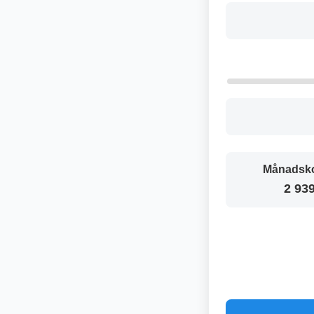
Månadsko
2 939