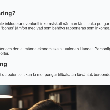
äring?
 inte inkluderar eventuell inkomstskatt när man får tillbaka peng
n “bonus” jämfört med vad som behövs rapporteras som inkomst.
er och den allmänna ekonomiska situationen i landet. Personligen 
orter.
ing
tt du potentiellt kan få mer pengar tillbaka än förväntat, beroen