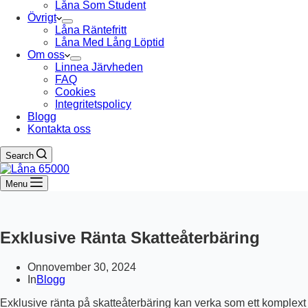
Låna Som Student
Övrigt
Låna Räntefritt
Låna Med Lång Löptid
Om oss
Linnea Järvheden
FAQ
Cookies
Integritetspolicy
Blogg
Kontakta oss
Search
Menu
Exklusive Ränta Skatteåterbäring
On
november 30, 2024
In
Blogg
Exklusive ränta på skatteåterbäring kan verka som ett komplext äm