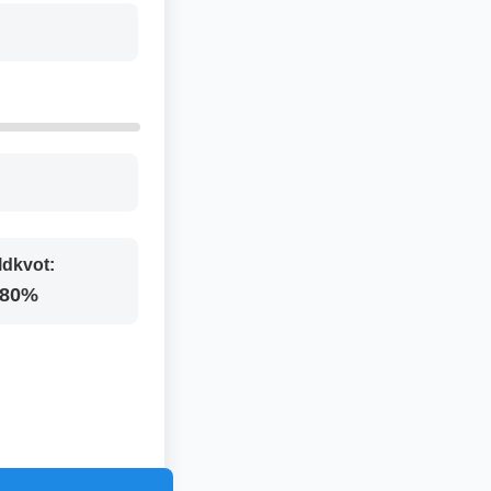
ldkvot:
.80%