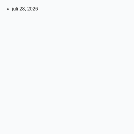
juli 28, 2026