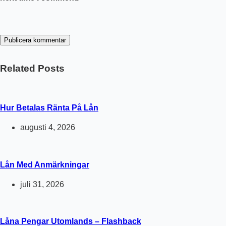
Publicera kommentar
Related Posts
Hur Betalas Ränta På Lån
augusti 4, 2026
Lån Med Anmärkningar
juli 31, 2026
Låna Pengar Utomlands – Flashback