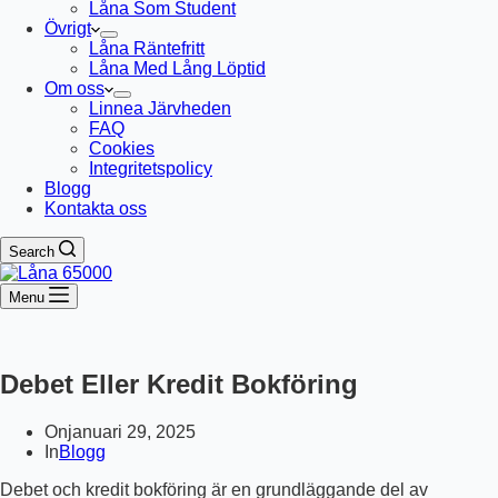
Låna Som Student
Övrigt
Låna Räntefritt
Låna Med Lång Löptid
Om oss
Linnea Järvheden
FAQ
Cookies
Integritetspolicy
Blogg
Kontakta oss
Search
Menu
Debet Eller Kredit Bokföring
On
januari 29, 2025
In
Blogg
Debet och kredit bokföring är en grundläggande del av