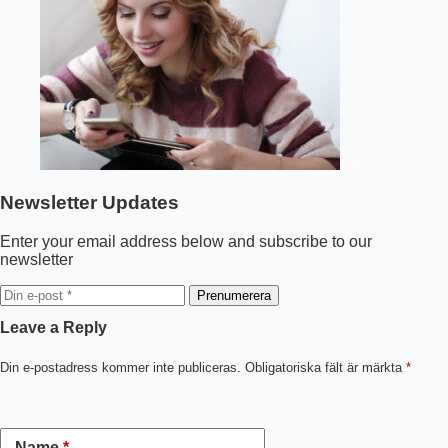
Newsletter Updates
Enter your email address below and subscribe to our
newsletter
Prenumerera
Leave a Reply
Din e-postadress kommer inte publiceras.
Obligatoriska fält är märkta
*
Name
*