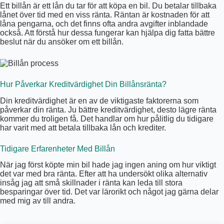
Ett billån är ett lån du tar för att köpa en bil. Du betalar tillbaka
lånet över tid med en viss ränta. Räntan är kostnaden för att
låna pengarna, och det finns ofta andra avgifter inblandade
också. Att förstå hur dessa fungerar kan hjälpa dig fatta bättre
beslut när du ansöker om ett billån.
Hur Påverkar Kreditvärdighet Din Billånsränta?
Din kreditvärdighet är en av de viktigaste faktorerna som
påverkar din ränta. Ju bättre kreditvärdighet, desto lägre ränta
kommer du troligen få. Det handlar om hur pålitlig du tidigare
har varit med att betala tillbaka lån och krediter.
Tidigare Erfarenheter Med Billån
När jag först köpte min bil hade jag ingen aning om hur viktigt
det var med bra ränta. Efter att ha undersökt olika alternativ
insåg jag att små skillnader i ränta kan leda till stora
besparingar över tid. Det var lärorikt och något jag gärna delar
med mig av till andra.