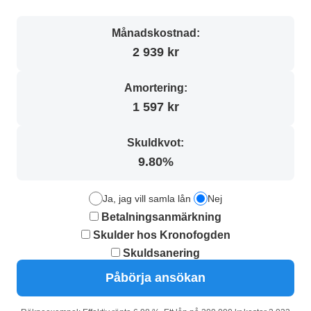
Månadskostnad:
2 939 kr
Amortering:
1 597 kr
Skuldkvot:
9.80%
Ja, jag vill samla lån
Nej
Betalningsanmärkning
Skulder hos Kronofogden
Skuldsanering
Påbörja ansökan