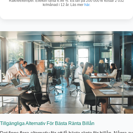
Räkneexempel: Effektiv ränta 6.98 %. Ett lån på 200 000 kr kostar 2 032
kr/månad i 12 år. Läs mer
här
.
Tillgängliga Alternativ För Bästa Ränta Billån