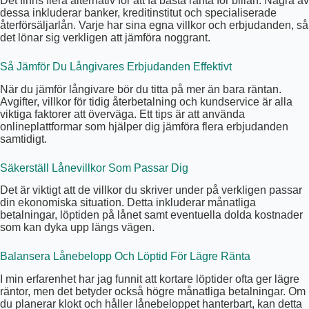
Det finns flera alternativ för att få bästa ränta för billån. Några av
dessa inkluderar banker, kreditinstitut och specialiserade
återförsäljarlån. Varje har sina egna villkor och erbjudanden, så
det lönar sig verkligen att jämföra noggrant.
Så Jämför Du Långivares Erbjudanden Effektivt
När du jämför långivare bör du titta på mer än bara räntan.
Avgifter, villkor för tidig återbetalning och kundservice är alla
viktiga faktorer att överväga. Ett tips är att använda
onlineplattformar som hjälper dig jämföra flera erbjudanden
samtidigt.
Säkerställ Lånevillkor Som Passar Dig
Det är viktigt att de villkor du skriver under på verkligen passar
din ekonomiska situation. Detta inkluderar månatliga
betalningar, löptiden på lånet samt eventuella dolda kostnader
som kan dyka upp längs vägen.
Balansera Lånebelopp Och Löptid För Lägre Ränta
I min erfarenhet har jag funnit att kortare löptider ofta ger lägre
räntor, men det betyder också högre månatliga betalningar. Om
du planerar klokt och håller lånebeloppet hanterbart, kan detta